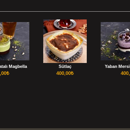
latalı Magbella
Sütlaç
Yaban Mersi
,00
₺
400,00
₺
400