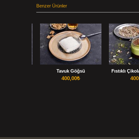
Benzer Ürünler
andibi
Tavuk Göğsü
Fıstıklı Çiko
0,00
₺
400,00
₺
400