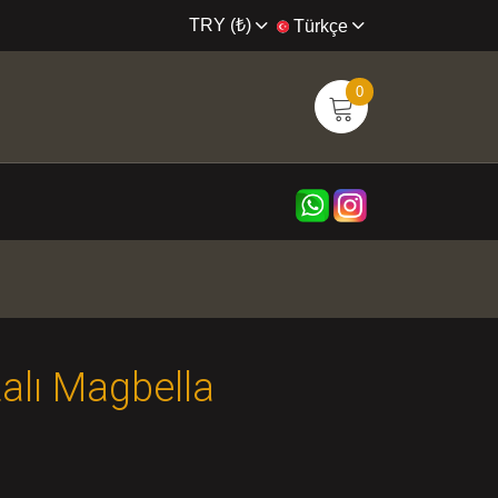
TRY (₺)
Türkçe
0
talı Magbella