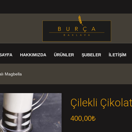
SAYFA
HAKKIMIZDA
ÜRÜNLER
ŞUBELER
İLETIŞIM
talı Magbella
Çilekli Çikola
400,00
₺