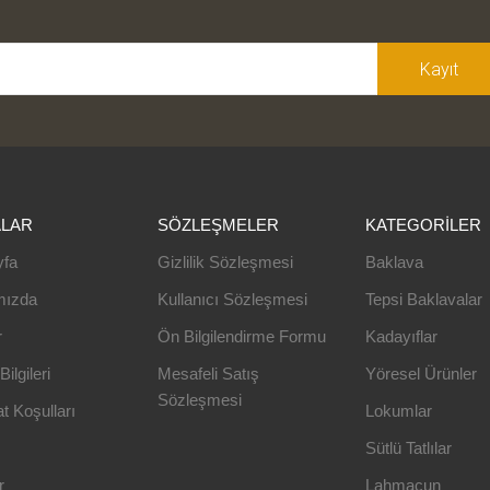
Kayıt
ALAR
SÖZLEŞMELER
KATEGORILER
yfa
Gizlilik Sözleşmesi
Baklava
mızda
Kullanıcı Sözleşmesi
Tepsi Baklavalar
r
Ön Bilgilendirme Formu
Kadayıflar
ilgileri
Mesafeli Satış
Yöresel Ürünler
Sözleşmesi
t Koşulları
Lokumlar
Sütlü Tatlılar
r
Lahmacun