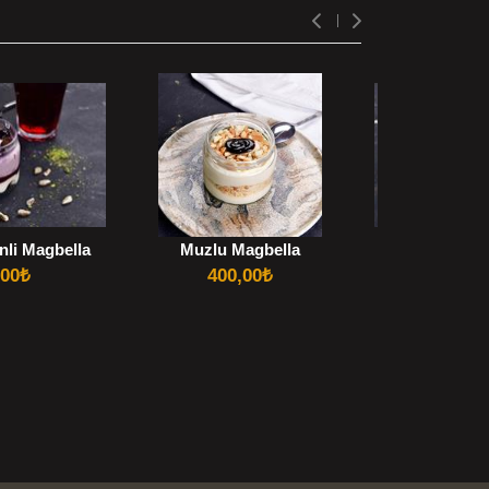
nli Magbella
Muzlu Magbella
Frambuazlı
,00
₺
400,00
₺
400,