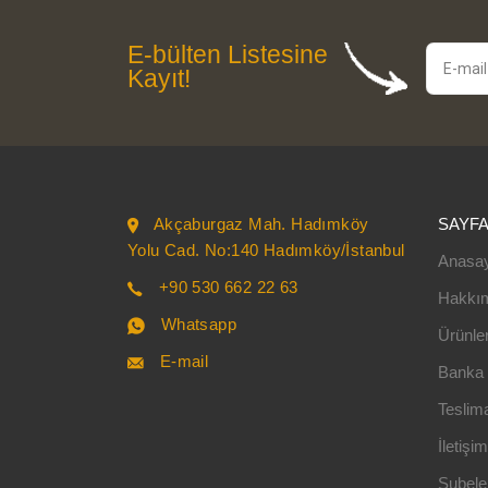
E-bülten Listesine
Kayıt!
Akçaburgaz Mah. Hadımköy
SAYF
Yolu Cad. No:140 Hadımköy/İstanbul
Anasa
+90 530 662 22 63
Hakkı
Whatsapp
Ürünle
E-mail
Banka B
Teslima
İletişim
Şubele