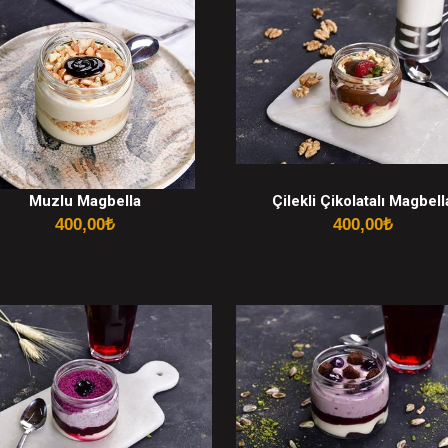
Muzlu Magbella
Çilekli Çikolatalı Magbell
400,00
₺
400,00
₺