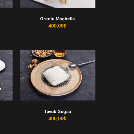
a
Oreolu Magbella
400,00
₺
Tavuk Göğsü
400,00
₺