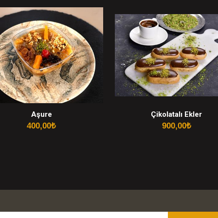
Aşure
Çikolatalı Ekler
400,00
₺
900,00
₺