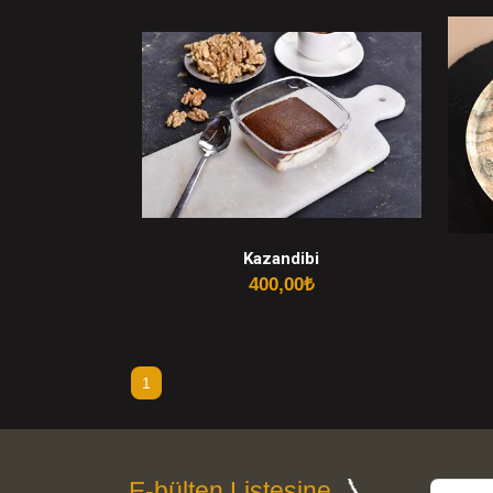
Kazandibi
400,00
₺
1
E-bülten Listesine