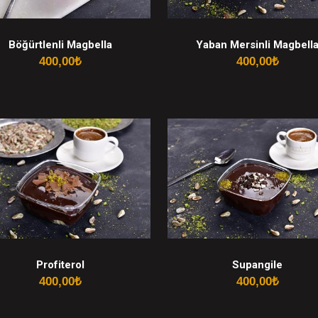
Böğürtlenli Magbella
Yaban Mersinli Magbell
400,00
₺
400,00
₺
Profiterol
Supangile
400,00
₺
400,00
₺