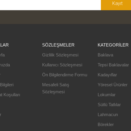
Kayıt
ALAR
SÖZLEŞMELER
KATEGORILER
yfa
Gizlilik Sözleşmesi
Baklava
mızda
Kullanıcı Sözleşmesi
Tepsi Baklavalar
r
Ön Bilgilendirme Formu
Kadayıflar
ilgileri
Mesafeli Satış
Yöresel Ürünler
Sözleşmesi
t Koşulları
Lokumlar
Sütlü Tatlılar
r
Lahmacun
Börekler