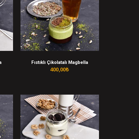
a
Fıstıklı Çikolatalı Magbella
400,00
₺