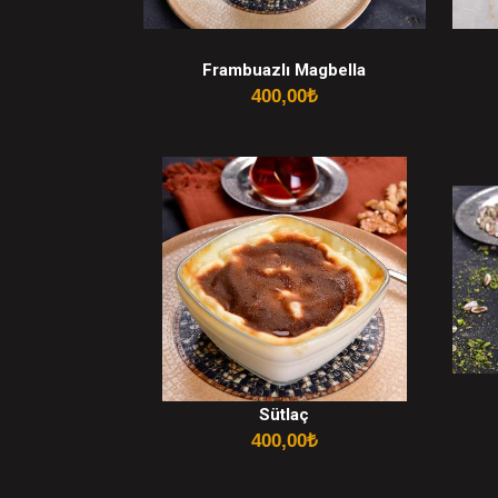
Frambuazlı Magbella
400,00
₺
Sütlaç
400,00
₺