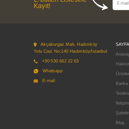
Kayıt!
Akçaburgaz Mah. Hadımköy
SAYF
Yolu Cad. No:140 Hadımköy/İstanbul
Anasa
+90 530 662 22 63
Hakkı
Whatsapp
Ürünle
E-mail
Banka B
Teslima
İletişim
Şubele
Blog