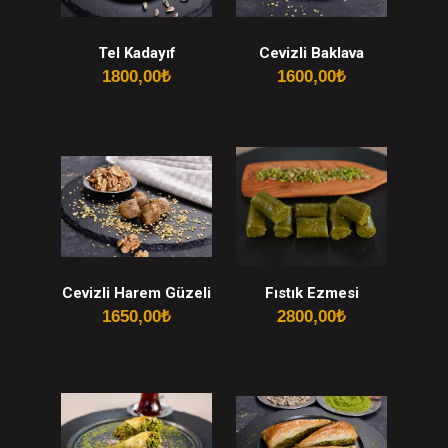
Tel Kadayıf
Cevizli Baklava
1800,00
₺
1600,00
₺
Cevizli Harem Güzeli
Fıstık Ezmesi
1650,00
₺
2800,00
₺