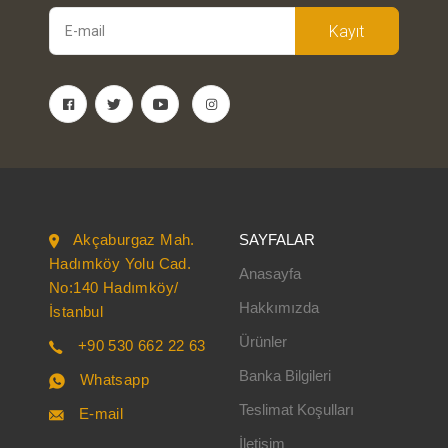
Kayıt
Akçaburgaz Mah.
SAYFALAR
Hadımköy Yolu Cad.
Anasayfa
No:140 Hadımköy/
Hakkımızda
İstanbul
Ürünler
+90 530 662 22 63
Banka Bilgileri
Whatsapp
Teslimat Koşulları
E-mail
İletişim