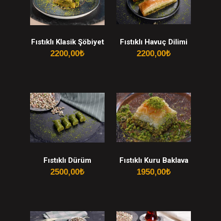
Fıstıklı Klasik Şöbiyet
Fıstıklı Havuç Dilimi
2200,00
₺
2200,00
₺
Fıstıklı Dürüm
Fıstıklı Kuru Baklava
2500,00
₺
1950,00
₺