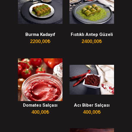
Burma Kadayıf
Fıstıklı Antep Güzeli
2200,00
₺
2400,00
₺
Domates Salçası
Acı Biber Salçası
400,00
₺
400,00
₺