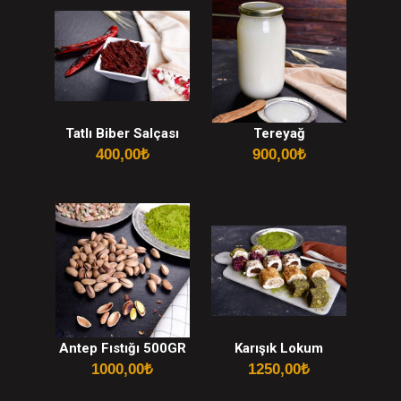
Tatlı Biber Salçası
Tereyağ
400,00
₺
900,00
₺
Antep Fıstığı 500GR
Karışık Lokum
1000,00
₺
1250,00
₺