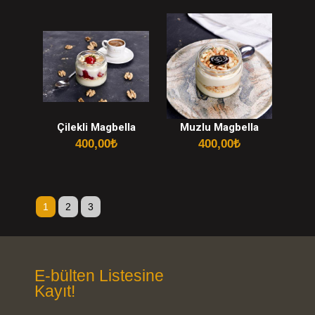
Çilekli Magbella
Muzlu Magbella
400,00
₺
400,00
₺
1
2
3
E-bülten Listesine
Kayıt!