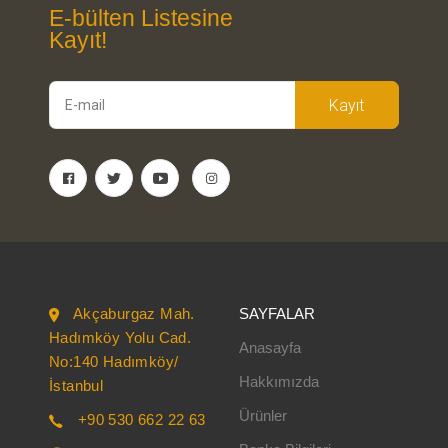
E-bülten Listesine
Kayıt!
Kayıt
Akçaburgaz Mah.
SAYFALAR
Hadımköy Yolu Cad.
Anasayfa
No:140 Hadımköy/
Hakkımızda
İstanbul
Ürünler
+90 530 662 22 63