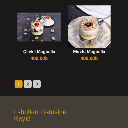
Çilekli Magbella
Muzlu Magbella
400,00
₺
400,00
₺
1
2
3
E-bülten Listesine
Kayıt!