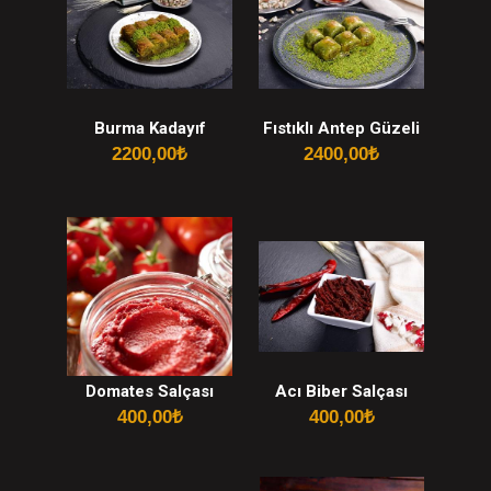
Burma Kadayıf
Fıstıklı Antep Güzeli
2200,00
₺
2400,00
₺
Domates Salçası
Acı Biber Salçası
400,00
₺
400,00
₺