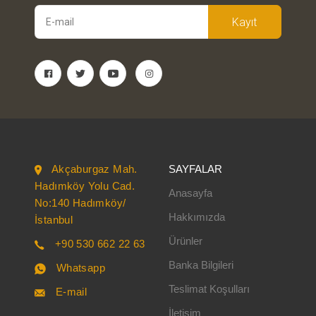
Kayıt
Akçaburgaz Mah.
SAYFALAR
Hadımköy Yolu Cad.
Anasayfa
No:140 Hadımköy/
Hakkımızda
İstanbul
Ürünler
+90 530 662 22 63
Banka Bilgileri
Whatsapp
Teslimat Koşulları
E-mail
İletişim