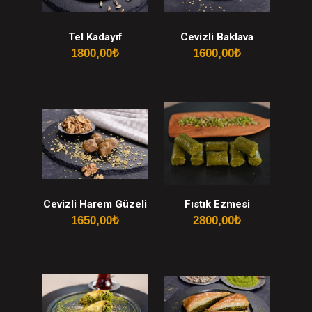
Tel Kadayıf
Cevizli Baklava
1800,00
₺
1600,00
₺
Cevizli Harem Güzeli
Fıstık Ezmesi
1650,00
₺
2800,00
₺