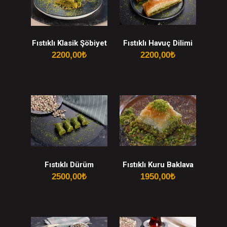
Fıstıklı Klasik Şöbiyet
Fıstıklı Havuç Dilimi
2200,00
₺
2200,00
₺
Fıstıklı Dürüm
Fıstıklı Kuru Baklava
2500,00
₺
1950,00
₺