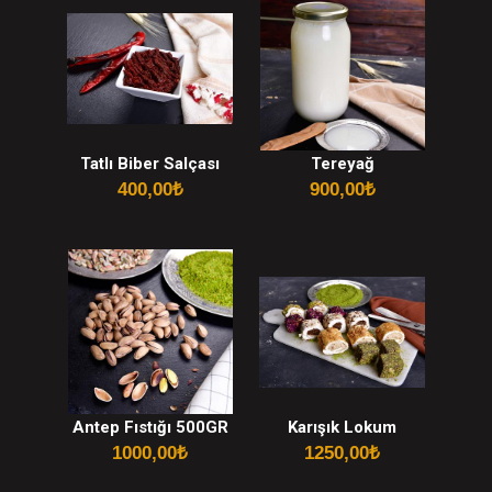
Tatlı Biber Salçası
Tereyağ
400,00
₺
900,00
₺
Antep Fıstığı 500GR
Karışık Lokum
1000,00
₺
1250,00
₺